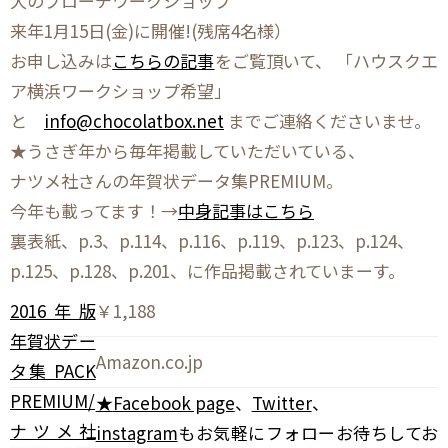
犬のブローチワークショップ
来年1月15日(金)に開催!(残席4名様）
お申し込みは
こちらの記事
をご覧頂いて、 「ハウスクエ
ア横浜ワークショップ希望」
と
info@chocolatbox.net
までご連絡くださいませ。
★うさぎ年から毎年掲載していただいている、
ナツメ社さんの年賀状データ集PREMIUM。
今年も載ってます！→
中身記事はこちら
裏表紙、p.3、p.114、p.116、p.119、p.123、p.124、
p.125、p.128、p.201、に作品掲載されていまーす。
2016年版
￥1,188
年賀状デー
Amazon.co.jp
タ集 PACK
PREMIUM/
★
Facebook page
、
Twitter
、
ナツメ社
instagram
もお気軽にフォローお待ちしてお