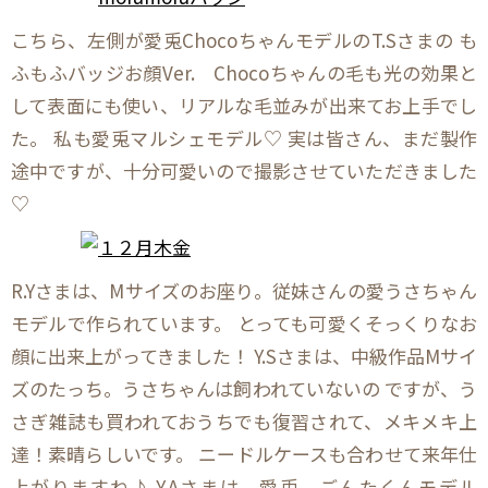
こちら、左側が愛兎ChocoちゃんモデルのT.Sさまの も
ふもふバッジお顔Ver. Chocoちゃんの毛も光の効果と
して表面にも使い、リアルな毛並みが出来てお上手でし
た。 私も愛兎マルシェモデル♡ 実は皆さん、まだ製作
途中ですが、十分可愛いので撮影させていただきました
♡
R.Yさまは、Mサイズのお座り。従妹さんの愛うさちゃん
モデルで作られています。 とっても可愛くそっくりなお
顔に出来上がってきました！ Y.Sさまは、中級作品Mサイ
ズのたっち。うさちゃんは飼われていないの ですが、う
さぎ雑誌も買われておうちでも復習されて、メキメキ上
達！素晴らしいです。 ニードルケースも合わせて来年仕
上がりますね♪ Y.Aさまは、愛兎、ごんたくんモデル